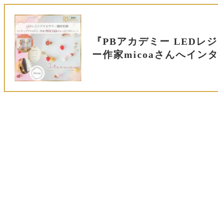
『PBアカデミー LED
ー作家micoaさんへイン