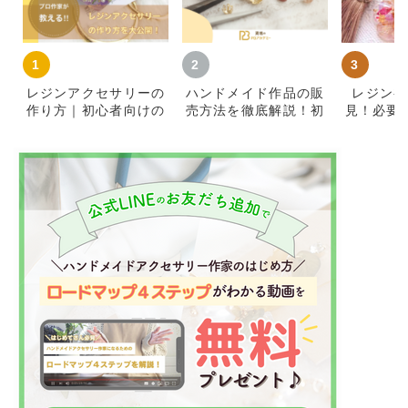
レジンアクセサリーの
ハンドメイド作品の販
レジン初
作り方｜初心者向けの
売方法を徹底解説！初
見！必要
材料・基本手順とコツ
心者が簡単に始めて売
知識をご
れるコツ