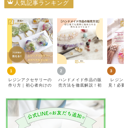
人気記事ランキング
レジンアクセサリーの
ハンドメイド作品の販
レジン初
作り方｜初心者向けの
売方法を徹底解説！初
見！必要
材料・基本手順とコツ
心者が簡単に始めて売
知識をご
れるコツ