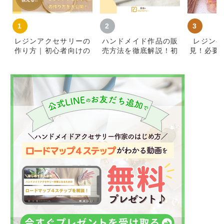
レジンアクセサリーの
ハンドメイド作品の販
レジン初
作り方｜初心者向けの
売方法を徹底解説！初
見！必要
材料・基本手順とコツ
心者が簡単に始めて売
知識をご
れるコツ