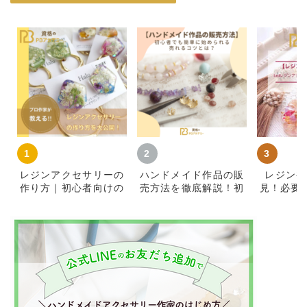
レジンアクセサリーの
ハンドメイド作品の販
レジン初
作り方｜初心者向けの
売方法を徹底解説！初
見！必要
材料・基本手順とコツ
心者が簡単に始めて売
知識をご
れるコツ