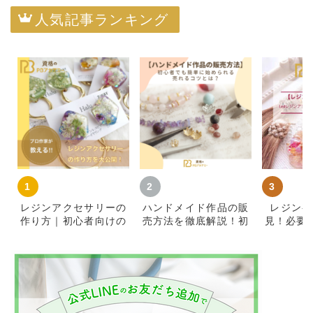
人気記事ランキング
レジンアクセサリーの
ハンドメイド作品の販
レジン初
作り方｜初心者向けの
売方法を徹底解説！初
見！必要
材料・基本手順とコツ
心者が簡単に始めて売
知識をご
れるコツ